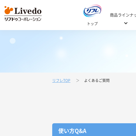
商品ラインナ
トップ
リフレTOP
よくあるご質問
Web商品カタログ
ご自宅用 / 施設
おむつの選
選び方Q
ご自宅用
使い方Q&A