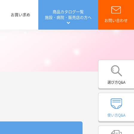
商品カタログ一覧
お買い求め
施設・病院・販売店の方へ
お問い合わせ
選び方Q&A
病院専用 ご提案
費控除について
費控除Q&A
会員サイト リフレラボ
介護関連用品
使い方Q&A