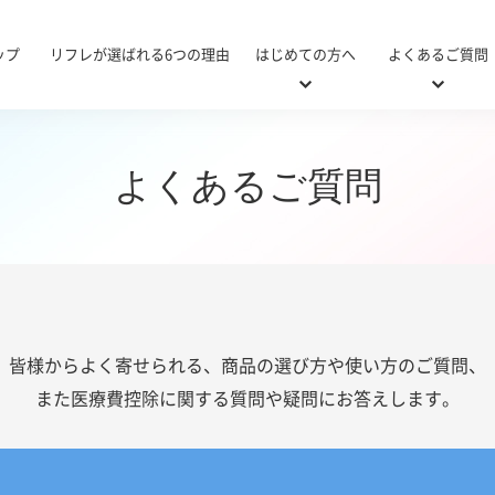
ップ
リフレが選ばれる6つの理由
はじめての方へ
よくあるご質問
よくあるご質問
・病院用対応表
び方
&A
リニューアル商品対応表
おむつの使い方ガイド
使い方Q&A
施設・
医療
医療
施設・病院用
軽い尿モレ用
皆様からよく寄せられる、商品の選び方や使い方のご質問、
また医療費控除に関する質問や疑問にお答えします。