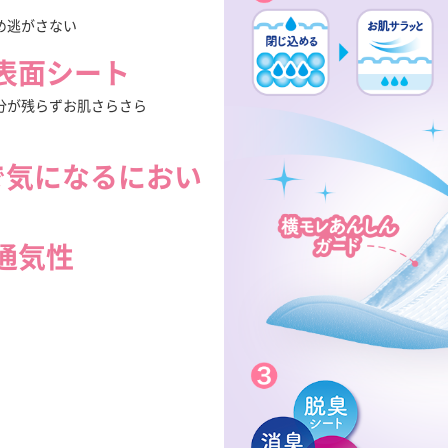
め逃がさない
表面シート
分が残らずお肌さらさら
で気になるにおい
通気性