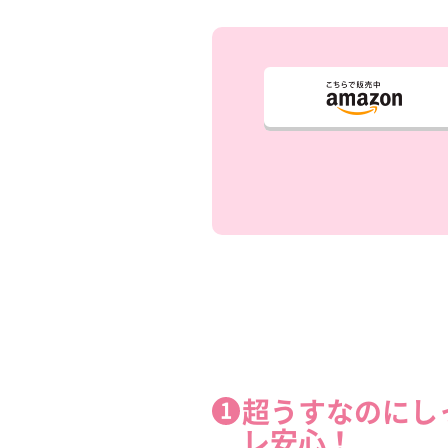
超うすなのにし
レ安心！