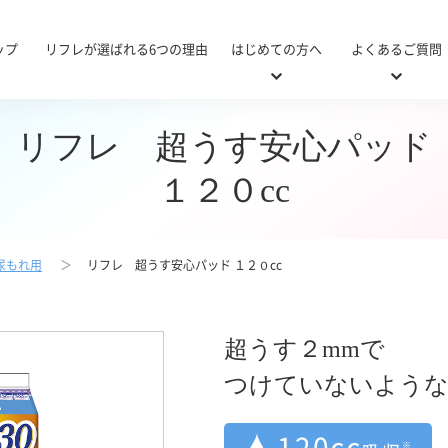
ップ
リフレが選ばれる6つの理由
はじめての方へ
よくあるご質問
リフレ 超うす安心パッド
１２０cc
尿もれ用
リフレ 超うす安心パッド １２０cc
・病院用対応表
び方
&A
リニューアル商品対応表
おむつの使い方ガイド
使い方Q&A
施設・
医療
医療
施設・病院用
軽い尿モレ用
超うす２mmで
つけていないような
120cc
※