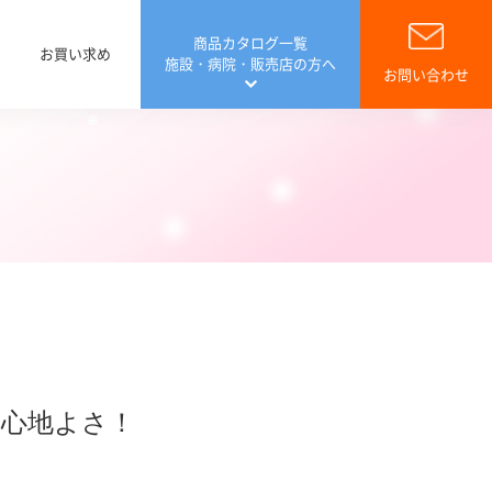
商品カタログ一覧
お買い求め
施設・病院・販売店の方へ
お問い合わせ
病院専用 ご提案
費控除について
費控除Q&A
会員サイト リフレラボ
介護関連用品
心地よさ！