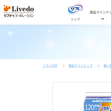
商品ラインナ
トップ
リフレTOP
商品ラインナップ
軽い
Web商品カタログ
ご自宅用 / 施設
おむつの選
選び方Q
ご自宅用