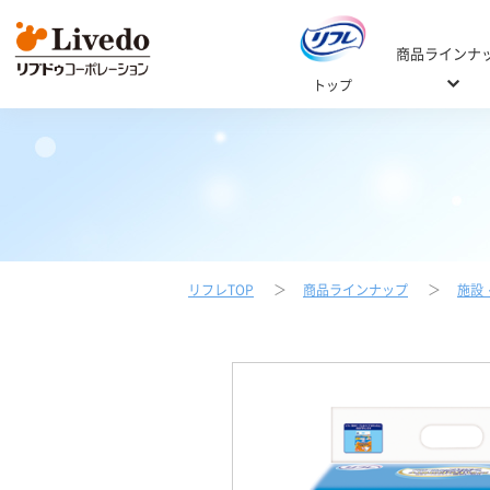
商品ラインナ
トップ
リフレTOP
商品ラインナップ
施設
Web商品カタログ
ご自宅用 / 施設
おむつの選
選び方Q
ご自宅用