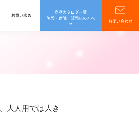
商品カタログ一覧
お買い求め
施設・病院・販売店の方へ
お問い合わせ
病院専用 ご提案
費控除について
費控除Q&A
会員サイト リフレラボ
介護関連用品
、大人用では大き