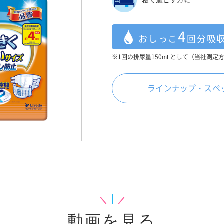
4
おしっこ
回分吸
※1回の排尿量150mLとして（当社測定
ラインナップ・スペ
動画を見る