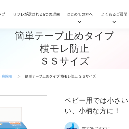
ップ
リフレが選ばれる6つの理由
はじめての方へ
よくあるご質問
簡単テープ止めタイプ
横モレ防止
ＳＳサイズ
・病院用
簡単テープ止めタイプ 横モレ防止 ＳＳサイズ
・病院用対応表
び方
&A
リニューアル商品対応表
おむつの使い方ガイド
使い方Q&A
施設・
医療
医療
施設・病院用
軽い尿モレ用
ベビー用では小さい
い、小柄な方に！
寝て過ごす方に