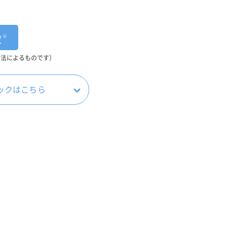
※
収
方法によるものです）
ックはこちら