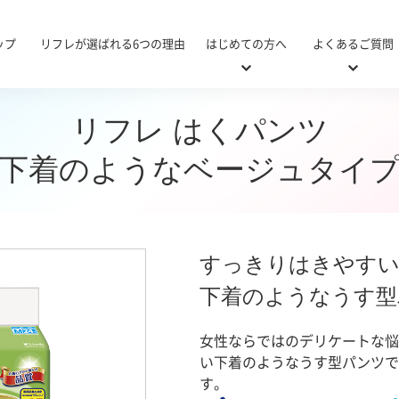
ップ
リフレが選ばれる6つの理由
はじめての方へ
よくあるご質問
リフレ はくパンツ
下着のようなベージュタイ
・病院用対応表
び方
&A
リニューアル商品対応表
おむつの使い方ガイド
使い方Q&A
施設・
医療
医療
施設・病院用
軽い尿モレ用
すっきりはきやす
下着のようなうす型
女性ならではのデリケートな悩
い下着のようなうす型パンツで
す。