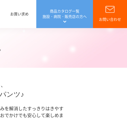
商品カタログ一覧
お買い求め
施設・病院・販売店の方へ
お問い合わせ
プ
病院専用 ご提案
費控除について
費控除Q&A
会員サイト リフレラボ
介護関連用品
い、
パンツ♪
みを解消したすっきりはきやす
おでかけでも安心して楽しめま