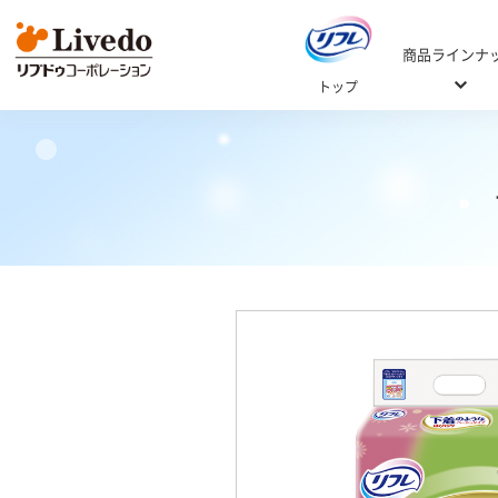
商品ラインナ
トップ
Web商品カタログ
ご自宅用 / 施設
おむつの選
選び方Q
ご自宅用